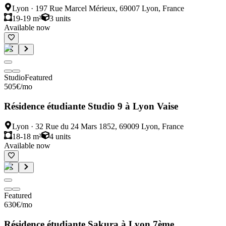
Lyon
·
197 Rue Marcel Mérieux, 69007 Lyon, France
19-19 m²
3
units
Available now
Studio
Featured
505
€
/mo
Résidence étudiante Studio 9 à Lyon Vaise
Lyon
·
32 Rue du 24 Mars 1852, 69009 Lyon, France
18-18 m²
4
units
Available now
Featured
630
€
/mo
Résidence étudiante Sakura à Lyon 7ème