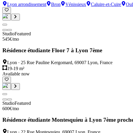
Lyon arrondissement
Bron
Vénissieux
Caluire-et-Cuire
Oul
Studio
Featured
545
€
/mo
Résidence étudiante Floor 7 à Lyon 7ème
Lyon
·
25 Rue Pauline Kergomard, 69007 Lyon, France
19-19 m²
Available now
Studio
Featured
600
€
/mo
Résidence étudiante Montesquieu à Lyon 7ème proche
Lyon
·
22 Rue Montesquieu, 69007 Lyon, France