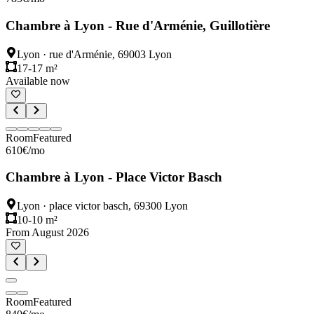
Chambre à Lyon - Rue d'Arménie, Guillotière
Lyon
·
rue d'Arménie, 69003 Lyon
17-17 m²
Available now
Room
Featured
610
€
/mo
Chambre à Lyon - Place Victor Basch
Lyon
·
place victor basch, 69300 Lyon
10-10 m²
From August 2026
Room
Featured