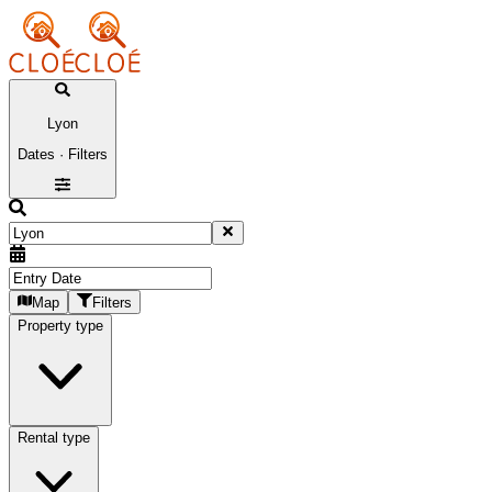
Lyon
Dates · Filters
Map
Filters
Property type
Rental type