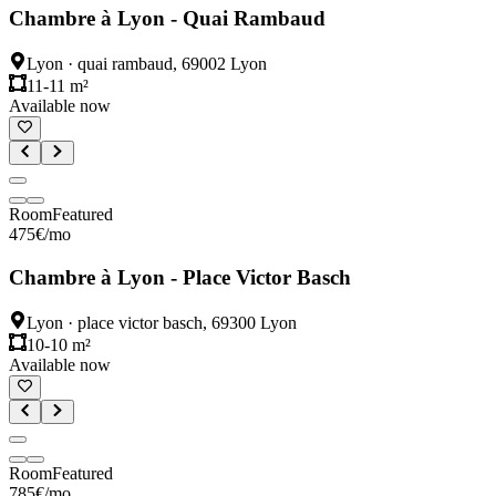
Chambre à Lyon - Quai Rambaud
Lyon
·
quai rambaud, 69002 Lyon
11-11 m²
Available now
Room
Featured
475
€
/mo
Chambre à Lyon - Place Victor Basch
Lyon
·
place victor basch, 69300 Lyon
10-10 m²
Available now
Room
Featured
785
€
/mo