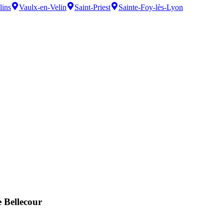
lins
Vaulx-en-Velin
Saint-Priest
Sainte-Foy-lès-Lyon
 Bellecour