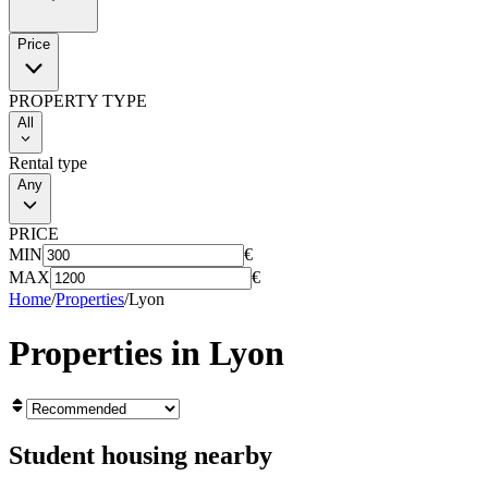
Price
PROPERTY TYPE
All
Rental type
Any
PRICE
MIN
€
MAX
€
Home
/
Properties
/
Lyon
Properties in
Lyon
Student housing nearby