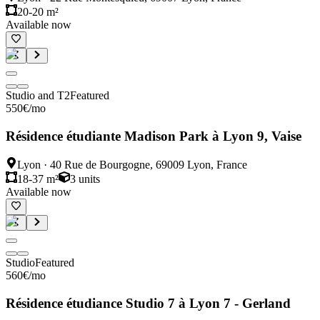
20-20 m²
Available now
Studio and T2
Featured
550
€
/mo
Résidence étudiante Madison Park à Lyon 9, Vaise
Lyon
·
40 Rue de Bourgogne, 69009 Lyon, France
18-37 m²
3
units
Available now
Studio
Featured
560
€
/mo
Résidence étudiance Studio 7 à Lyon 7 - Gerland