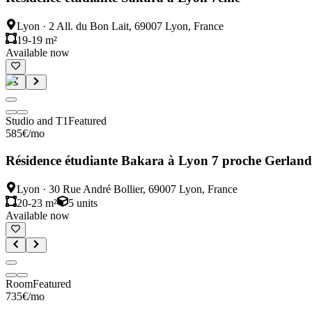
Lyon
·
2 All. du Bon Lait, 69007 Lyon, France
19-19 m²
Available now
Studio and T1
Featured
585
€
/mo
Résidence étudiante Bakara à Lyon 7 proche Gerland
Lyon
·
30 Rue André Bollier, 69007 Lyon, France
20-23 m²
5
units
Available now
Room
Featured
735
€
/mo