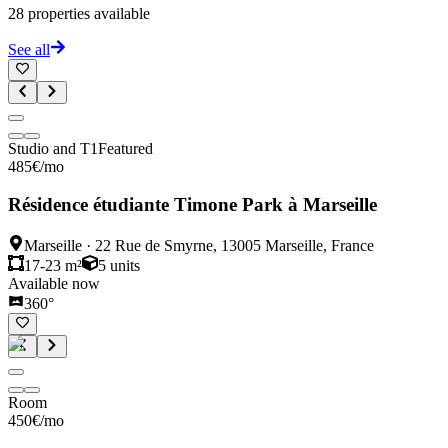
28
properties available
See all
Studio and T1
Featured
485
€
/mo
Résidence étudiante Timone Park à Marseille
Marseille
·
22 Rue de Smyrne, 13005 Marseille, France
17-23 m²
5
units
Available now
360°
Room
450
€
/mo