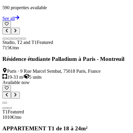
590
properties available
See all
Studio, T2 and T1
Featured
715
€
/mo
Résidence étudiante Palladium à Paris - Montreuil
Paris
·
9 Rue Marcel Sembat, 75018 Paris, France
19-33 m²
5
units
Available now
T1
Featured
1010
€
/mo
APPARTEMENT T1 de 18 à 24m²