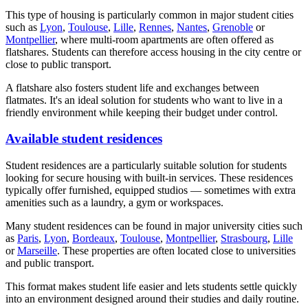
This type of housing is particularly common in major student cities
such as
Lyon
,
Toulouse
,
Lille
,
Rennes
,
Nantes
,
Grenoble
or
Montpellier
, where multi-room apartments are often offered as
flatshares. Students can therefore access housing in the city centre or
close to public transport.
A flatshare also fosters student life and exchanges between
flatmates. It's an ideal solution for students who want to live in a
friendly environment while keeping their budget under control.
Available student residences
Student residences are a particularly suitable solution for students
looking for secure housing with built-in services. These residences
typically offer furnished, equipped studios — sometimes with extra
amenities such as a laundry, a gym or workspaces.
Many student residences can be found in major university cities such
as
Paris
,
Lyon
,
Bordeaux
,
Toulouse
,
Montpellier
,
Strasbourg
,
Lille
or
Marseille
. These properties are often located close to universities
and public transport.
This format makes student life easier and lets students settle quickly
into an environment designed around their studies and daily routine.