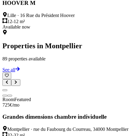
HOOVER M
Lille
·
16 Rue du Président Hoover
12-12 m²
Available now
Properties in
Montpellier
89
properties available
See all
Room
Featured
725
€
/mo
Grandes dimensions chambre individuelle
Montpellier
·
rue du Faubourg du Courreau, 34000 Montpellier
32-32 m²