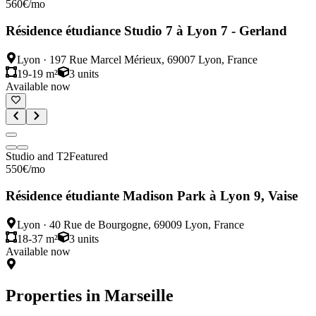
560
€
/mo
Résidence étudiance Studio 7 à Lyon 7 - Gerland
Lyon
·
197 Rue Marcel Mérieux, 69007 Lyon, France
19-19 m²
3
units
Available now
Studio and T2
Featured
550
€
/mo
Résidence étudiante Madison Park à Lyon 9, Vaise
Lyon
·
40 Rue de Bourgogne, 69009 Lyon, France
18-37 m²
3
units
Available now
Properties in
Marseille