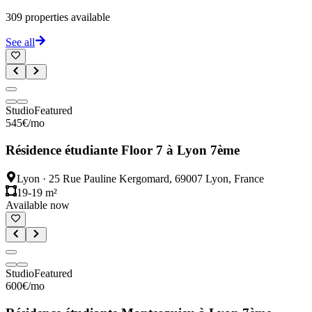
309
properties available
See all
Studio
Featured
545
€
/mo
Résidence étudiante Floor 7 à Lyon 7ème
Lyon
·
25 Rue Pauline Kergomard, 69007 Lyon, France
19-19 m²
Available now
Studio
Featured
600
€
/mo