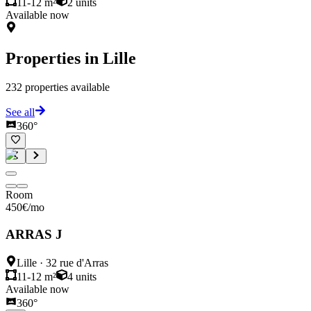
11-12 m²
2
units
Available now
Properties in
Lille
232
properties available
See all
360°
Room
450
€
/mo
ARRAS J
Lille
·
32 rue d'Arras
11-12 m²
4
units
Available now
360°