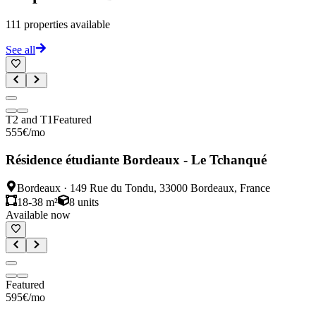
111
properties available
See all
T2 and T1
Featured
555
€
/mo
Résidence étudiante Bordeaux - Le Tchanqué
Bordeaux
·
149 Rue du Tondu, 33000 Bordeaux, France
18-38 m²
8
units
Available now
Featured
595
€
/mo