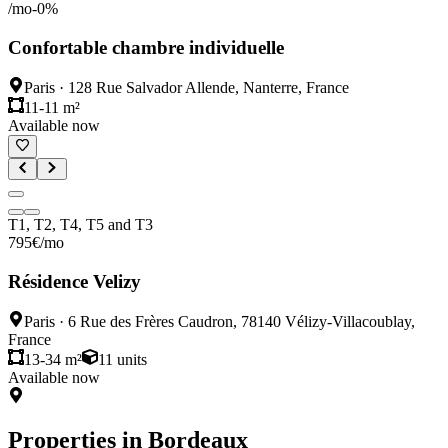
/mo
-
0
%
Confortable chambre individuelle
Paris
·
128 Rue Salvador Allende, Nanterre, France
11-11 m²
Available now
T1, T2, T4, T5 and T3
795
€
/mo
Résidence Velizy
Paris
·
6 Rue des Frères Caudron, 78140 Vélizy-Villacoublay,
France
13-34 m²
11
units
Available now
Properties in
Bordeaux