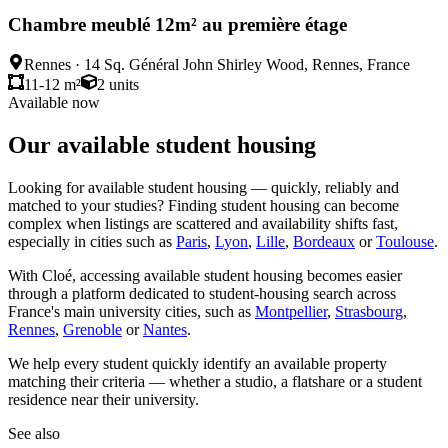
Chambre meublé 12m² au première étage
Rennes
·
14 Sq. Général John Shirley Wood, Rennes, France
11-12 m²
2
units
Available now
Our available student housing
Looking for available student housing — quickly, reliably and
matched to your studies? Finding student housing can become
complex when listings are scattered and availability shifts fast,
especially in cities such as
Paris
,
Lyon
,
Lille
,
Bordeaux
or
Toulouse
.
With Cloé, accessing available student housing becomes easier
through a platform dedicated to student-housing search across
France's main university cities, such as
Montpellier
,
Strasbourg
,
Rennes
,
Grenoble
or
Nantes
.
We help every student quickly identify an available property
matching their criteria — whether a studio, a flatshare or a student
residence near their university.
See also