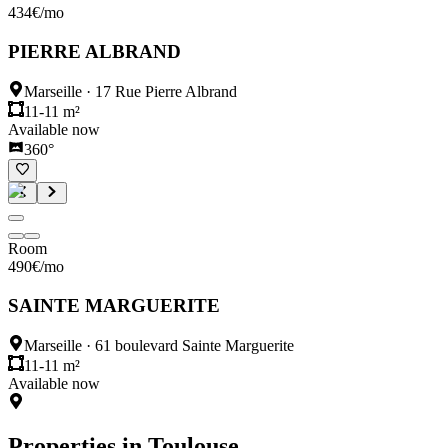
434
€
/mo
PIERRE ALBRAND
Marseille
·
17 Rue Pierre Albrand
11-11 m²
Available now
360°
Room
490
€
/mo
SAINTE MARGUERITE
Marseille
·
61 boulevard Sainte Marguerite
11-11 m²
Available now
Properties in
Toulouse