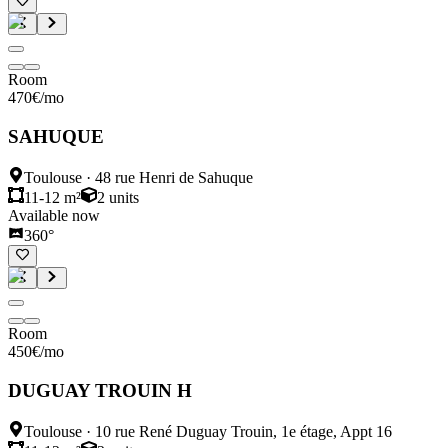
Room
470
€
/mo
SAHUQUE
Toulouse
·
48 rue Henri de Sahuque
11-12 m²
2
units
Available now
360°
Room
450
€
/mo
DUGUAY TROUIN H
Toulouse
·
10 rue René Duguay Trouin, 1e étage, Appt 16