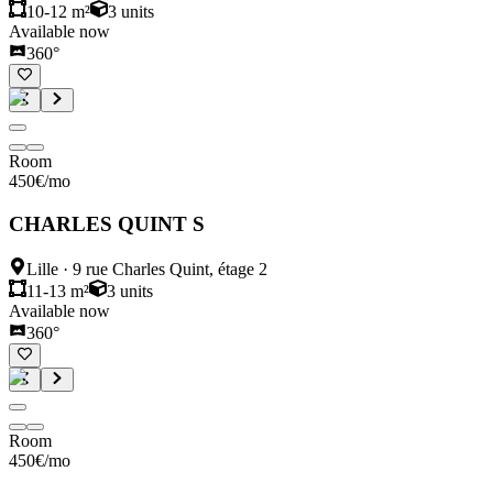
10-12 m²
3
units
Available now
360°
Room
450
€
/mo
CHARLES QUINT S
Lille
·
9 rue Charles Quint, étage 2
11-13 m²
3
units
Available now
360°
Room
450
€
/mo