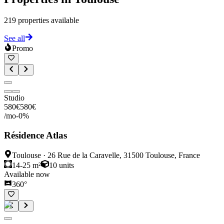
219
properties available
See all
Promo
Studio
580
€
580
€
/mo
-
0
%
Résidence Atlas
Toulouse
·
26 Rue de la Caravelle, 31500 Toulouse, France
14-25 m²
10
units
Available now
360°