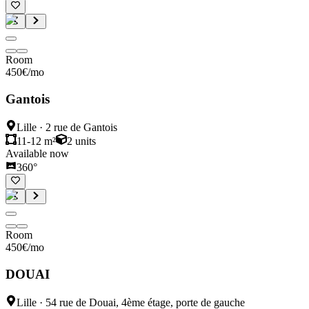
Room
450
€
/mo
Gantois
Lille
·
2 rue de Gantois
11-12 m²
2
units
Available now
360°
Room
450
€
/mo
DOUAI
Lille
·
54 rue de Douai, 4ème étage, porte de gauche