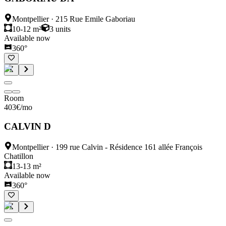
Montpellier
·
215 Rue Emile Gaboriau
10-12 m²
3
units
Available now
360°
Room
403
€
/mo
CALVIN D
Montpellier
·
199 rue Calvin - Résidence 161 allée François
Chatillon
13-13 m²
Available now
360°