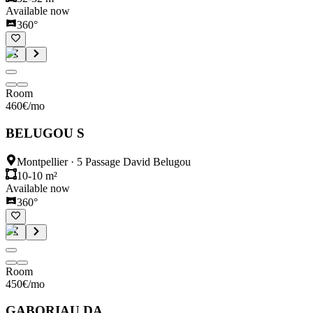
Available now
360°
Room
460
€
/mo
BELUGOU S
Montpellier
·
5 Passage David Belugou
10-10 m²
Available now
360°
Room
450
€
/mo
GABORIAU DA