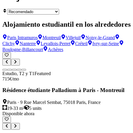
Alojamiento estudiantil en los alrededores
Paris Intramuros
Montreuil
Villejuif
Noisy-le-Grand
Clichy
Nanterre
Levallois-Perret
Créteil
Ivry-sur-Seine
Boulogne-Billancourt
Achères
Estudio, T2 y T1
Featured
715
€
/mo
Résidence étudiante Palladium à Paris - Montreuil
Paris
·
9 Rue Marcel Sembat, 75018 Paris, France
19-33 m²
5
units
Disponible ahora