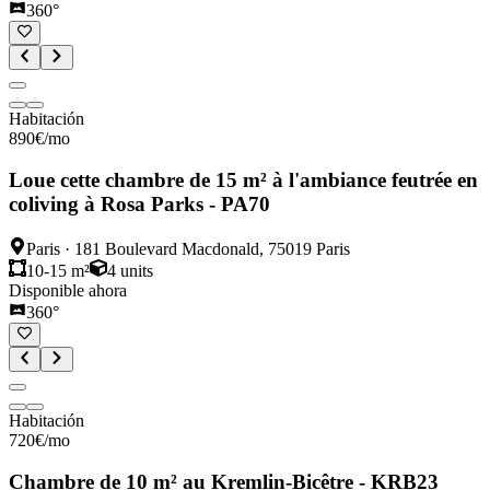
360°
Habitación
890
€
/mo
Loue cette chambre de 15 m² à l'ambiance feutrée en
coliving à Rosa Parks - PA70
Paris
·
181 Boulevard Macdonald, 75019 Paris
10-15 m²
4
units
Disponible ahora
360°
Habitación
720
€
/mo
Chambre de 10 m² au Kremlin-Bicêtre - KRB23