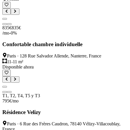
835
€
835
€
/mo
-
0
%
Confortable chambre individuelle
Paris
·
128 Rue Salvador Allende, Nanterre, France
11-11 m²
Disponible ahora
T1, T2, T4, T5 y T3
795
€
/mo
Résidence Velizy
Paris
·
6 Rue des Frères Caudron, 78140 Vélizy-Villacoublay,
France