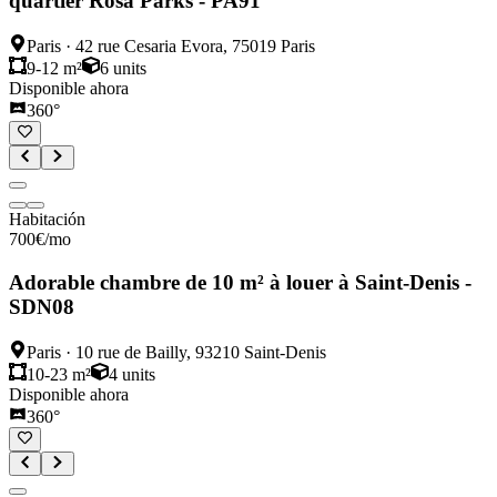
quartier Rosa Parks - PA91
Paris
·
42 rue Cesaria Evora, 75019 Paris
9-12 m²
6
units
Disponible ahora
360°
Habitación
700
€
/mo
Adorable chambre de 10 m² à louer à Saint-Denis -
SDN08
Paris
·
10 rue de Bailly, 93210 Saint-Denis
10-23 m²
4
units
Disponible ahora
360°