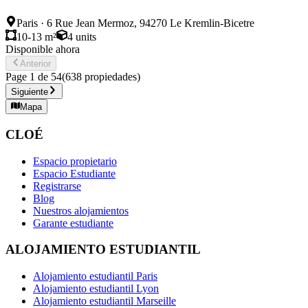
Paris
·
6 Rue Jean Mermoz, 94270 Le Kremlin-Bicetre
10-13 m²
4
units
Disponible ahora
Anterior
Page
1
de
54
(
638
propiedades
)
Siguiente
Mapa
CLOÉ
Espacio propietario
Espacio Estudiante
Registrarse
Blog
Nuestros alojamientos
Garante estudiante
ALOJAMIENTO ESTUDIANTIL
Alojamiento estudiantil Paris
Alojamiento estudiantil Lyon
Alojamiento estudiantil Marseille