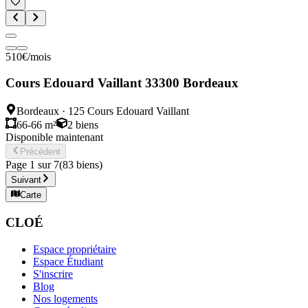
510
€
/mois
Cours Edouard Vaillant 33300 Bordeaux
Bordeaux
·
125 Cours Edouard Vaillant
66-66 m²
2
biens
Disponible maintenant
Précédent
Page
1
sur
7
(
83
biens
)
Suivant
Carte
CLOÉ
Espace propriétaire
Espace Étudiant
S'inscrire
Blog
Nos logements