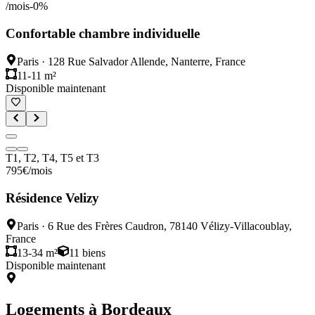
/mois
-
0
%
Confortable chambre individuelle
Paris
·
128 Rue Salvador Allende, Nanterre, France
11-11 m²
Disponible maintenant
T1, T2, T4, T5 et T3
795
€
/mois
Résidence Velizy
Paris
·
6 Rue des Frères Caudron, 78140 Vélizy-Villacoublay,
France
13-34 m²
11
biens
Disponible maintenant
Logements à
Bordeaux