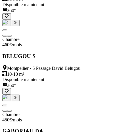
Disponible maintenant
360°
Chambre
460
€
/mois
BELUGOU S
Montpellier
·
5 Passage David Belugou
10-10 m²
Disponible maintenant
360°
Chambre
450
€
/mois
GABORIAU DA