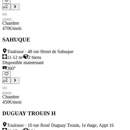
Chambre
470
€
/mois
SAHUQUE
Toulouse
·
48 rue Henri de Sahuque
11-12 m²
2
biens
Disponible maintenant
360°
Chambre
450
€
/mois
DUGUAY TROUIN H
Toulouse
·
10 rue René Duguay Trouin, 1e étage, Appt 16