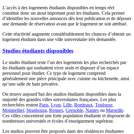
L’accès à des logements étudiants disponibles en temps réel
constitue donc un atout important pour les étudiants. Cela permet
d’identifier les nouvelles annonces dès leur publication et de déposer
une demande de réservation avant que le logement ne soit attribué.
Cette réactivité augmente considérablement les chances d’obtenir un
logement étudiant dans une ville universitaire très demandée.
Studios étudiants disponibles
Le studio étudiant reste l’un des logements les plus recherchés par
les étudiants qui souhaitent vivre seuls et disposer d’un espace
personnel pour étudier. Ce type de logement comprend
généralement une pièce principale avec cuisine ou kitchenette, ainsi
qu’une salle de bain privative.
On trouve aujourd’hui des studios étudiants disponibles dans la
majorité des grandes villes universitaires françaises. Les plus
recherchées restent
Paris
,
Lyon
,
Lille
,
Bordeaux
,
Toulouse
,
Montpellier
,
Strasbourg
,
Rennes
,
Grenoble
,
Nantes
ou
Marseille
.
Ces villes concentrent une forte population étudiante et disposent de
nombreuses universités et écoles d’enseignement supérieur.
Les studios peuvent être proposés dans des résidences étudiantes