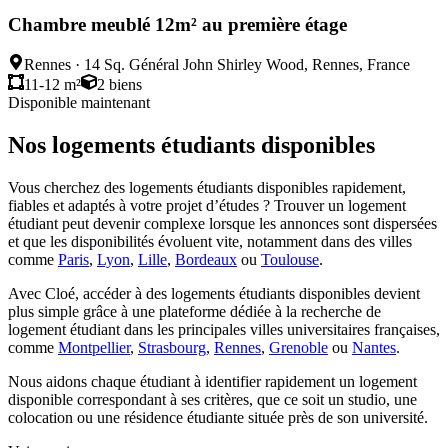
Chambre meublé 12m² au première étage
Rennes
·
14 Sq. Général John Shirley Wood, Rennes, France
11-12 m²
2
biens
Disponible maintenant
Nos logements étudiants disponibles
Vous cherchez des logements étudiants disponibles rapidement,
fiables et adaptés à votre projet d’études ? Trouver un logement
étudiant peut devenir complexe lorsque les annonces sont dispersées
et que les disponibilités évoluent vite, notamment dans des villes
comme
Paris
,
Lyon
,
Lille
,
Bordeaux
ou
Toulouse
.
Avec Cloé, accéder à des logements étudiants disponibles devient
plus simple grâce à une plateforme dédiée à la recherche de
logement étudiant dans les principales villes universitaires françaises,
comme
Montpellier
,
Strasbourg
,
Rennes
,
Grenoble
ou
Nantes
.
Nous aidons chaque étudiant à identifier rapidement un logement
disponible correspondant à ses critères, que ce soit un studio, une
colocation ou une résidence étudiante située près de son université.