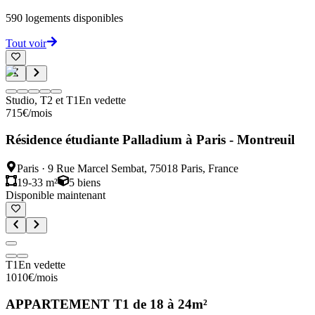
590
logements disponibles
Tout voir
Studio, T2 et T1
En vedette
715
€
/mois
Résidence étudiante Palladium à Paris - Montreuil
Paris
·
9 Rue Marcel Sembat, 75018 Paris, France
19-33 m²
5
biens
Disponible maintenant
T1
En vedette
1010
€
/mois
APPARTEMENT T1 de 18 à 24m²