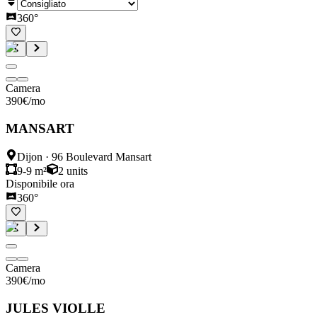
360°
Camera
390
€
/mo
MANSART
Dijon
·
96 Boulevard Mansart
9-9 m²
2
units
Disponibile ora
360°
Camera
390
€
/mo
JULES VIOLLE