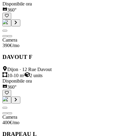
Disponibile ora
360°
Camera
390
€
/mo
DAVOUT F
Dijon
·
12 Rue Davout
10-10 m²
2
units
Disponibile ora
360°
Camera
400
€
/mo
DRAPEAU L