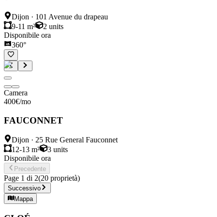
Dijon
·
101 Avenue du drapeau
9-11 m²
2
units
Disponibile ora
360°
Camera
400
€
/mo
FAUCONNET
Dijon
·
25 Rue General Fauconnet
12-13 m²
3
units
Disponibile ora
Precedente
Page
1
di
2
(
20
proprietà
)
Successivo
Mappa