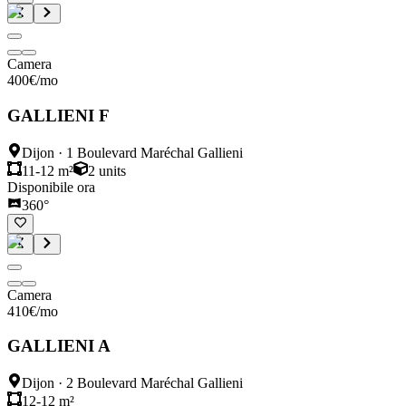
Camera
400
€
/mo
GALLIENI F
Dijon
·
1 Boulevard Maréchal Gallieni
11-12 m²
2
units
Disponibile ora
360°
Camera
410
€
/mo
GALLIENI A
Dijon
·
2 Boulevard Maréchal Gallieni
12-12 m²