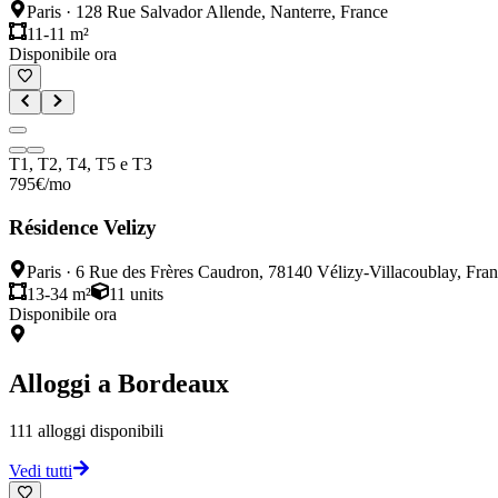
Paris
·
128 Rue Salvador Allende, Nanterre, France
11-11 m²
Disponibile ora
T1, T2, T4, T5 e T3
795
€
/mo
Résidence Velizy
Paris
·
6 Rue des Frères Caudron, 78140 Vélizy-Villacoublay, Fra
13-34 m²
11
units
Disponibile ora
Alloggi a
Bordeaux
111
alloggi disponibili
Vedi tutti