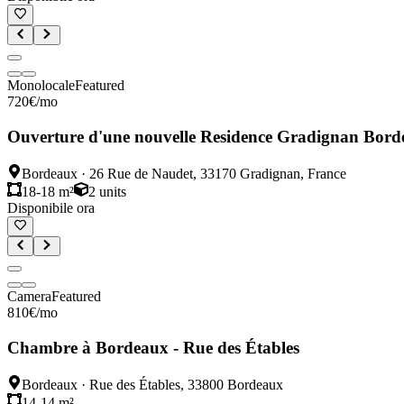
Monolocale
Featured
720
€
/mo
Ouverture d'une nouvelle Residence Gradignan Bord
Bordeaux
·
26 Rue de Naudet, 33170 Gradignan, France
18-18 m²
2
units
Disponibile ora
Camera
Featured
810
€
/mo
Chambre à Bordeaux - Rue des Étables
Bordeaux
·
Rue des Étables, 33800 Bordeaux
14-14 m²