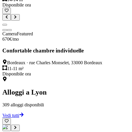
Disponibile ora
Camera
Featured
670
€
/mo
Confortable chambre individuelle
Bordeaux
·
rue Charles Monselet, 33000 Bordeaux
11-11 m²
Disponibile ora
Alloggi a
Lyon
309
alloggi disponibili
Vedi tutti