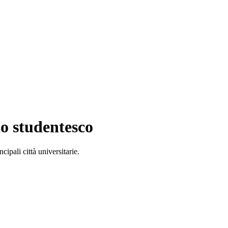
io studentesco
ipali città universitarie.