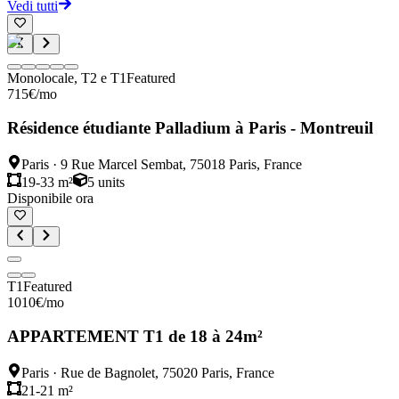
Vedi tutti
Monolocale, T2 e T1
Featured
715
€
/mo
Résidence étudiante Palladium à Paris - Montreuil
Paris
·
9 Rue Marcel Sembat, 75018 Paris, France
19-33 m²
5
units
Disponibile ora
T1
Featured
1010
€
/mo
APPARTEMENT T1 de 18 à 24m²
Paris
·
Rue de Bagnolet, 75020 Paris, France
21-21 m²