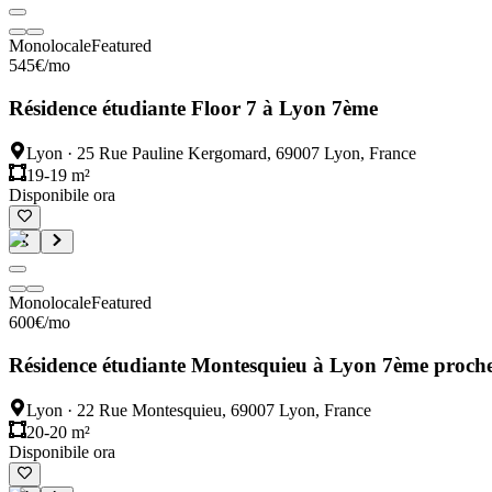
Monolocale
Featured
545
€
/mo
Résidence étudiante Floor 7 à Lyon 7ème
Lyon
·
25 Rue Pauline Kergomard, 69007 Lyon, France
19-19 m²
Disponibile ora
Monolocale
Featured
600
€
/mo
Résidence étudiante Montesquieu à Lyon 7ème proche
Lyon
·
22 Rue Montesquieu, 69007 Lyon, France
20-20 m²
Disponibile ora