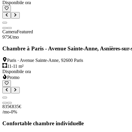
Disponibile ora
Camera
Featured
975
€
/mo
Chambre à Paris - Avenue Sainte-Anne, Asnières-sur-
Paris
·
Avenue Sainte-Anne, 92600 Paris
11-11 m²
Disponibile ora
Promo
835
€
835
€
/mo
-
0
%
Confortable chambre individuelle