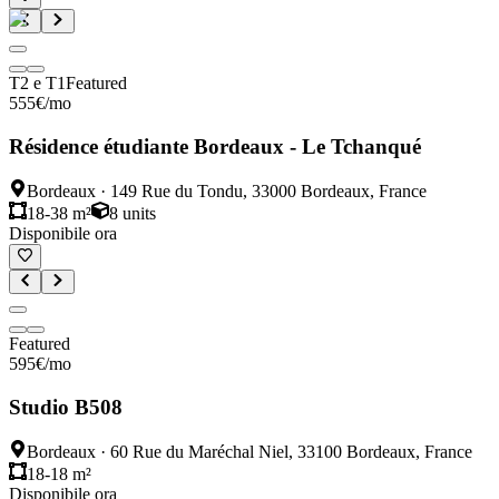
T2 e T1
Featured
555
€
/mo
Résidence étudiante Bordeaux - Le Tchanqué
Bordeaux
·
149 Rue du Tondu, 33000 Bordeaux, France
18-38 m²
8
units
Disponibile ora
Featured
595
€
/mo
Studio B508
Bordeaux
·
60 Rue du Maréchal Niel, 33100 Bordeaux, France
18-18 m²
Disponibile ora