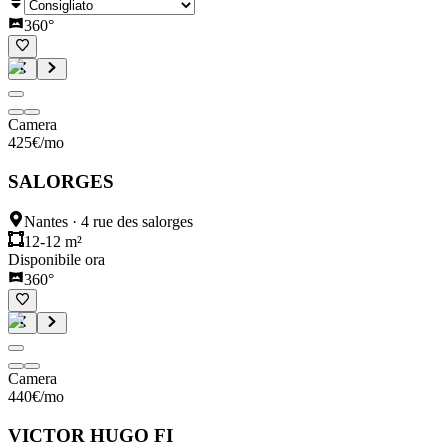
360°
Camera
425
€
/mo
SALORGES
Nantes
·
4 rue des salorges
12-12 m²
Disponibile ora
360°
Camera
440
€
/mo
VICTOR HUGO FI