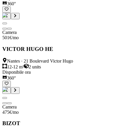
360°
Camera
501
€
/mo
VICTOR HUGO HE
Nantes
·
21 Boulevard Victor Hugo
12-12 m²
2
units
Disponibile ora
360°
Camera
475
€
/mo
BIZOT