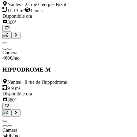
Nantes
·
22 rue Georges Bizot
11-13 m²
3
units
Disponibile ora
360°
Camera
460
€
/mo
HIPPODROME M
Nantes
·
8 rue de l'hippodrome
9-9 m²
Disponibile ora
360°
Camera
540
€
/mo