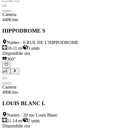
Camera
440
€
/mo
HIPPODROME S
Nantes
·
6 RUE DE L'HIPPODROME
10-11 m²
3
units
Disponibile ora
360°
Camera
490
€
/mo
LOUIS BLANC L
Nantes
·
20 rue Louis Blanc
11-14 m²
2
units
Disponibile ora