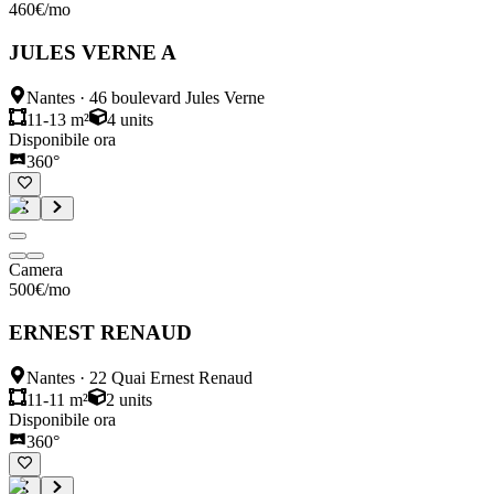
460
€
/mo
JULES VERNE A
Nantes
·
46 boulevard Jules Verne
11-13 m²
4
units
Disponibile ora
360°
Camera
500
€
/mo
ERNEST RENAUD
Nantes
·
22 Quai Ernest Renaud
11-11 m²
2
units
Disponibile ora
360°