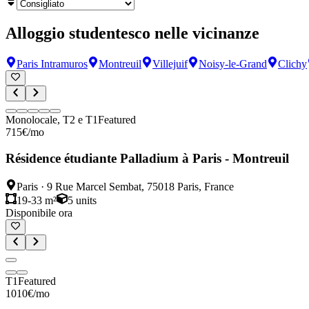
Alloggio studentesco nelle vicinanze
Paris Intramuros
Montreuil
Villejuif
Noisy-le-Grand
Clichy
Monolocale, T2 e T1
Featured
715
€
/mo
Résidence étudiante Palladium à Paris - Montreuil
Paris
·
9 Rue Marcel Sembat, 75018 Paris, France
19-33 m²
5
units
Disponibile ora
T1
Featured
1010
€
/mo