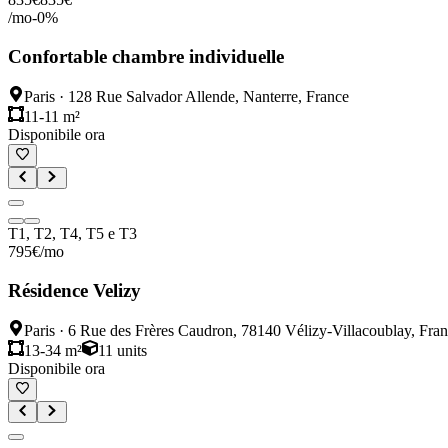
/mo
-
0
%
Confortable chambre individuelle
Paris
·
128 Rue Salvador Allende, Nanterre, France
11-11 m²
Disponibile ora
T1, T2, T4, T5 e T3
795
€
/mo
Résidence Velizy
Paris
·
6 Rue des Frères Caudron, 78140 Vélizy-Villacoublay, Fra
13-34 m²
11
units
Disponibile ora