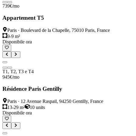
739
€
/mo
Appartement T5
Paris
·
Boulevard de la Chapelle, 75010 Paris, France
9-9 m²
Disponibile ora
T1, T2, T3 e T4
945
€
/mo
Résidence Paris Gentilly
Paris
·
12 Avenue Raspail, 94250 Gentilly, France
13-29 m²
10
units
Disponibile ora