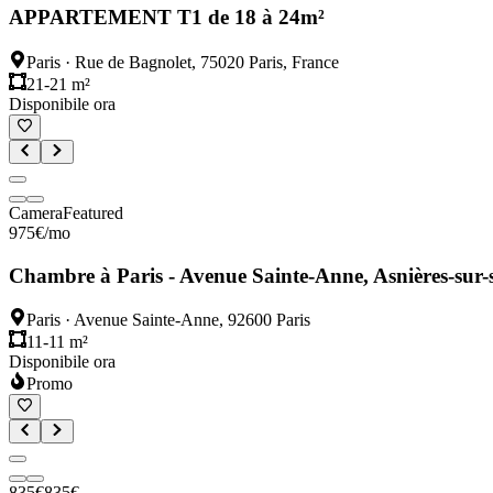
APPARTEMENT T1 de 18 à 24m²
Paris
·
Rue de Bagnolet, 75020 Paris, France
21-21 m²
Disponibile ora
Camera
Featured
975
€
/mo
Chambre à Paris - Avenue Sainte-Anne, Asnières-sur-
Paris
·
Avenue Sainte-Anne, 92600 Paris
11-11 m²
Disponibile ora
Promo
835
€
835
€