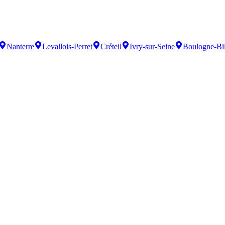
Nanterre
Levallois-Perret
Créteil
Ivry-sur-Seine
Boulogne-Bil