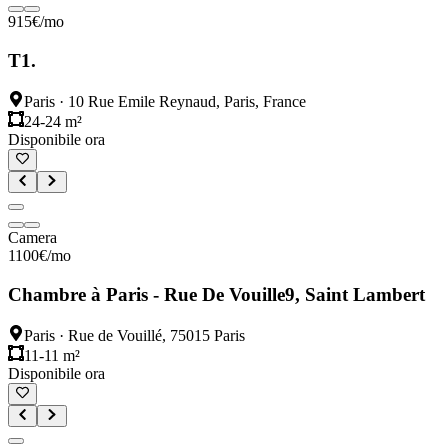
915
€
/mo
T1.
Paris
·
10 Rue Emile Reynaud, Paris, France
24-24 m²
Disponibile ora
Camera
1100
€
/mo
Chambre à Paris - Rue De Vouille9, Saint Lambert
Paris
·
Rue de Vouillé, 75015 Paris
11-11 m²
Disponibile ora