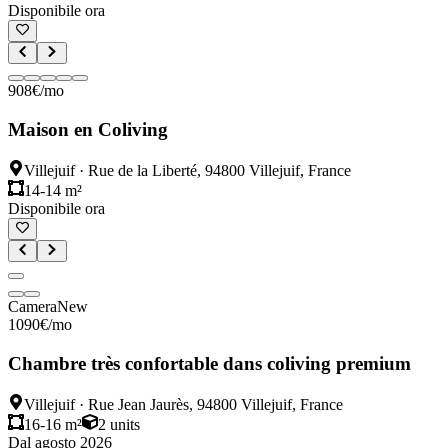
Disponibile ora
908
€
/mo
Maison en Coliving
Villejuif
·
Rue de la Liberté, 94800 Villejuif, France
14-14 m²
Disponibile ora
Camera
New
1090
€
/mo
Chambre très confortable dans coliving premium
Villejuif
·
Rue Jean Jaurès, 94800 Villejuif, France
16-16 m²
2
units
Dal agosto 2026