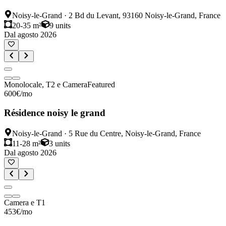
Noisy-le-Grand
·
2 Bd du Levant, 93160 Noisy-le-Grand, France
20-35 m²
9
units
Dal agosto 2026
Monolocale, T2 e Camera
Featured
600
€
/mo
Résidence noisy le grand
Noisy-le-Grand
·
5 Rue du Centre, Noisy-le-Grand, France
11-28 m²
3
units
Dal agosto 2026
Camera e T1
453
€
/mo