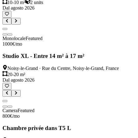
10-10 m²
2
units
Dal agosto 2026
Monolocale
Featured
1000
€
/mo
Studio XL - Entre 14 m² à 17 m²
Noisy-le-Grand
·
Rue du Centre, Noisy-le-Grand, France
20-20 m²
Dal agosto 2026
Camera
Featured
800
€
/mo
Chambre privée dans T5 L