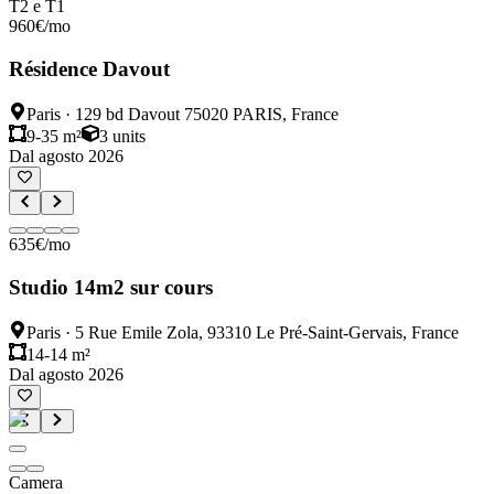
T2 e T1
960
€
/mo
Résidence Davout
Paris
·
129 bd Davout 75020 PARIS, France
9-35 m²
3
units
Dal agosto 2026
635
€
/mo
Studio 14m2 sur cours
Paris
·
5 Rue Emile Zola, 93310 Le Pré-Saint-Gervais, France
14-14 m²
Dal agosto 2026
Camera