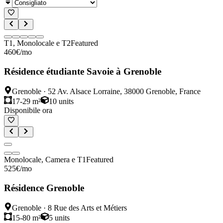
T1, Monolocale e T2
Featured
460
€
/mo
Résidence étudiante Savoie à Grenoble
Grenoble
·
52 Av. Alsace Lorraine, 38000 Grenoble, France
17-29 m²
10
units
Disponibile ora
Monolocale, Camera e T1
Featured
525
€
/mo
Résidence Grenoble
Grenoble
·
8 Rue des Arts et Métiers
15-80 m²
5
units