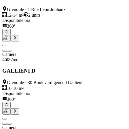
Grenoble
·
1 Rue Léon Jouhaux
12-14 m²
2
units
Disponibile ora
360°
Camera
460
€
/mo
GALLIENI D
Grenoble
·
30 Boulevard général Gallieni
10-10 m²
Disponibile ora
360°
Camera