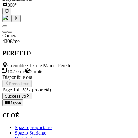
360°
Camera
430
€
/mo
PERETTO
Grenoble
·
17 rue Marcel Peretto
10-10 m²
2
units
Disponibile ora
Precedente
Page
1
di
2
(
22
proprietà
)
Successivo
Mappa
CLOÉ
Spazio proprietario
Spazio Studente