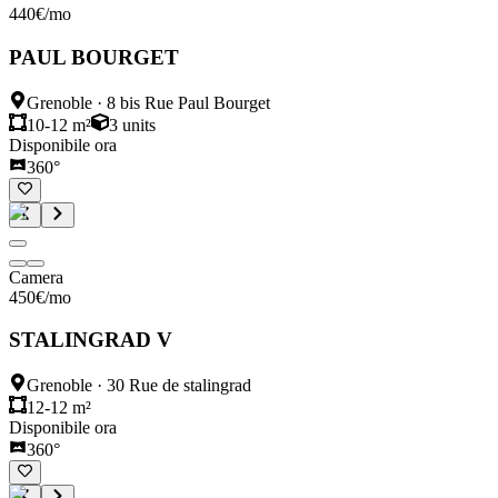
440
€
/mo
PAUL BOURGET
Grenoble
·
8 bis Rue Paul Bourget
10-12 m²
3
units
Disponibile ora
360°
Camera
450
€
/mo
STALINGRAD V
Grenoble
·
30 Rue de stalingrad
12-12 m²
Disponibile ora
360°