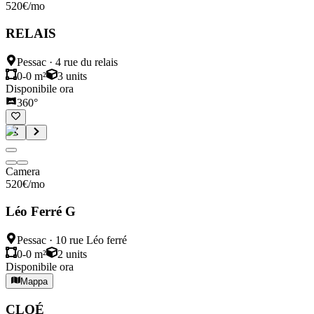
520
€
/mo
RELAIS
Pessac
·
4 rue du relais
0-0 m²
3
units
Disponibile ora
360°
Camera
520
€
/mo
Léo Ferré G
Pessac
·
10 rue Léo ferré
0-0 m²
2
units
Disponibile ora
Mappa
CLOÉ