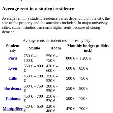
Average rent in a student residence
Average rent in a student residence varies depending on the city, the
size of the property and the amenities included. In major university
cities, student studios can reach higher rents because of strong
demand.
Average rents in student residences by city
Student
Monthly budget (utilities
Studio
Room
city
incl.)
750 € – 1
550 € –
Paris
800 € – 1 200 €
100 €
750 €
550 € – 800
420 € –
Lyon
600 € – 850 €
€
600 €
450 € – 700
350 € –
Lille
500 € – 750 €
€
520 €
500 € – 750
380 € –
Bordeaux
550 € – 800 €
€
550 €
450 € – 700
350 € –
Toulouse
500 € – 750 €
€
520 €
420 € – 650
320 € –
Montpellier
470 € – 700 €
€
480 €