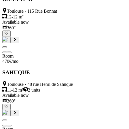
Toulouse
·
115 Rue Bonnat
12-12 m²
Available now
360°
Room
470
€
/mo
SAHUQUE
Toulouse
·
48 rue Henri de Sahuque
11-12 m²
2
units
Available now
360°