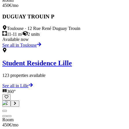
Room
450
€
/mo
DUGUAY TROUIN P
Toulouse
·
12 Rue René Duguay Trouin
11-11 m²
2
units
Available now
See all in Toulouse
Student Residence
Lille
123
properties available
See all in Lille
360°
Room
450
€
/mo