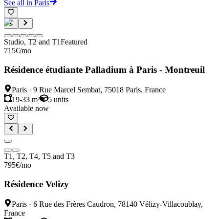
See all in Paris
Studio, T2 and T1
Featured
715
€
/mo
Résidence étudiante Palladium à Paris - Montreuil
Paris
·
9 Rue Marcel Sembat, 75018 Paris, France
19-33 m²
5
units
Available now
T1, T2, T4, T5 and T3
795
€
/mo
Résidence Velizy
Paris
·
6 Rue des Frères Caudron, 78140 Vélizy-Villacoublay,
France