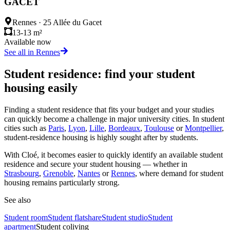
GACET
Rennes
·
25 Allée du Gacet
13-13 m²
Available now
See all in Rennes
Student residence: find your student
housing easily
Finding a student residence that fits your budget and your studies
can quickly become a challenge in major university cities. In student
cities such as
Paris
,
Lyon
,
Lille
,
Bordeaux
,
Toulouse
or
Montpellier
,
student-residence housing is highly sought after by students.
With Cloé, it becomes easier to quickly identify an available student
residence and secure your student housing — whether in
Strasbourg
,
Grenoble
,
Nantes
or
Rennes
, where demand for student
housing remains particularly strong.
See also
Student room
Student flatshare
Student studio
Student
apartment
Student coliving