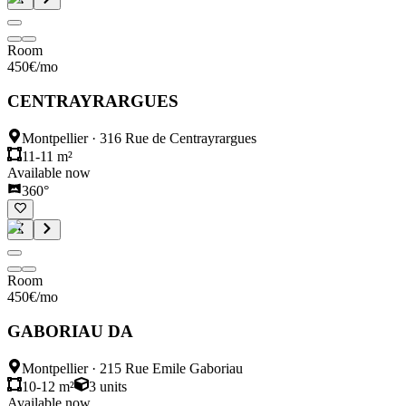
Room
450
€
/mo
CENTRAYRARGUES
Montpellier
·
316 Rue de Centrayrargues
11-11 m²
Available now
360°
Room
450
€
/mo
GABORIAU DA
Montpellier
·
215 Rue Emile Gaboriau
10-12 m²
3
units
Available now