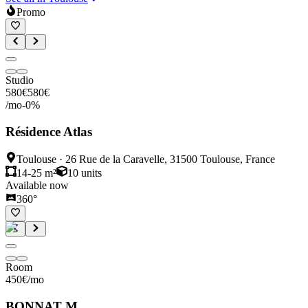
Promo
Studio
580
€
580
€
/mo
-
0
%
Résidence Atlas
Toulouse
·
26 Rue de la Caravelle, 31500 Toulouse, France
14-25 m²
10
units
Available now
360°
Room
450
€
/mo
BONNAT M