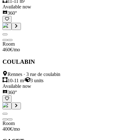
11-11 m²
Available now
360°
Room
460
€
/mo
COULABIN
Rennes
·
3 rue de coulabin
10-11 m²
3
units
Available now
360°
Room
400
€
/mo