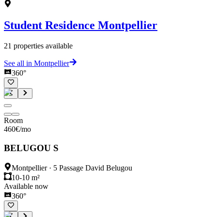
Student Residence
Montpellier
21
properties available
See all in Montpellier
360°
Room
460
€
/mo
BELUGOU S
Montpellier
·
5 Passage David Belugou
10-10 m²
Available now
360°