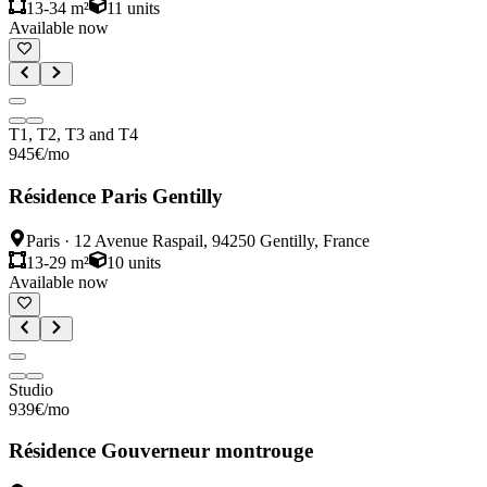
13-34 m²
11
units
Available now
T1, T2, T3 and T4
945
€
/mo
Résidence Paris Gentilly
Paris
·
12 Avenue Raspail, 94250 Gentilly, France
13-29 m²
10
units
Available now
Studio
939
€
/mo
Résidence Gouverneur montrouge