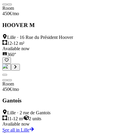
Room
450
€
/mo
HOOVER M
Lille
·
16 Rue du Président Hoover
12-12 m²
Available now
360°
Room
450
€
/mo
Gantois
Lille
·
2 rue de Gantois
11-12 m²
2
units
Available now
See all in Lille