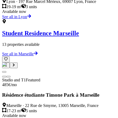
Lyon
·
197 Rue Marcel Mérieux, 69007 Lyon, France
19-19 m²
3
units
Available now
See all in Lyon
Student Residence
Marseille
13
properties available
See all in Marseille
Studio and T1
Featured
485
€
/mo
Résidence étudiante Timone Park à Marseille
Marseille
·
22 Rue de Smyrne, 13005 Marseille, France
17-23 m²
5
units
Available now