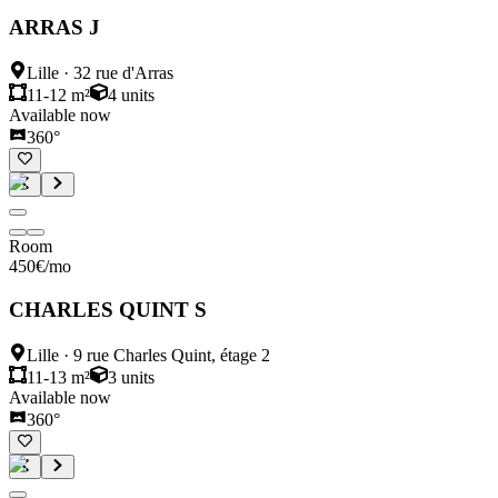
ARRAS J
Lille
·
32 rue d'Arras
11-12 m²
4
units
Available now
360°
Room
450
€
/mo
CHARLES QUINT S
Lille
·
9 rue Charles Quint, étage 2
11-13 m²
3
units
Available now
360°