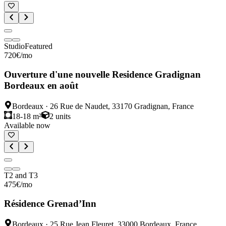
Studio
Featured
720
€
/mo
Ouverture d'une nouvelle Residence Gradignan
Bordeaux en août
Bordeaux
·
26 Rue de Naudet, 33170 Gradignan, France
18-18 m²
2
units
Available now
T2 and T3
475
€
/mo
Résidence Grenad’Inn
Bordeaux
·
25 Rue Jean Fleuret, 33000 Bordeaux, France