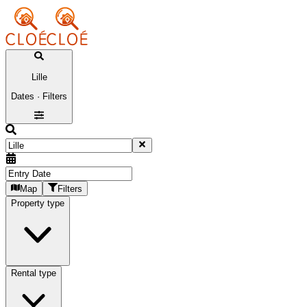
Lille
Dates · Filters
Map
Filters
Property type
Rental type