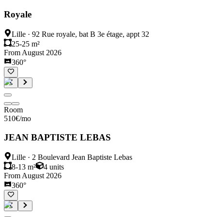
Royale
Lille
·
92 Rue royale, bat B 3e étage, appt 32
25-25 m²
From August 2026
360°
Room
510
€
/mo
JEAN BAPTISTE LEBAS
Lille
·
2 Boulevard Jean Baptiste Lebas
8-13 m²
4
units
From August 2026
360°