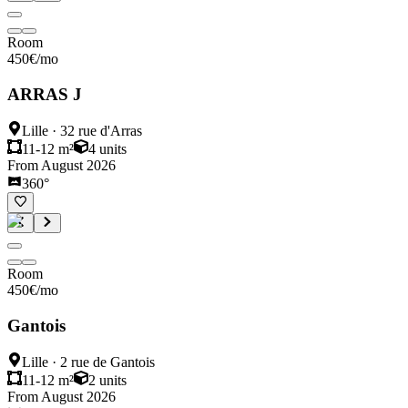
Room
450
€
/mo
ARRAS J
Lille
·
32 rue d'Arras
11-12 m²
4
units
From August 2026
360°
Room
450
€
/mo
Gantois
Lille
·
2 rue de Gantois
11-12 m²
2
units
From August 2026