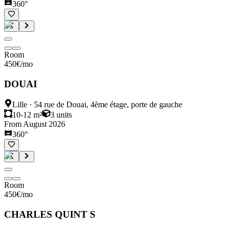
360°
Room
450
€
/mo
DOUAI
Lille
·
54 rue de Douai, 4ème étage, porte de gauche
10-12 m²
3
units
From August 2026
360°
Room
450
€
/mo
CHARLES QUINT S