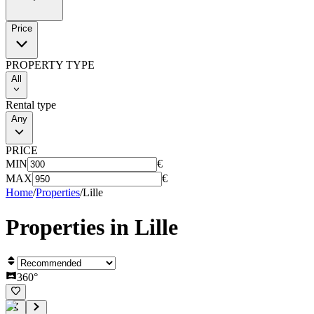
Price
PROPERTY TYPE
All
Rental type
Any
PRICE
MIN
€
MAX
€
Home
/
Properties
/
Lille
Properties in
Lille
360°