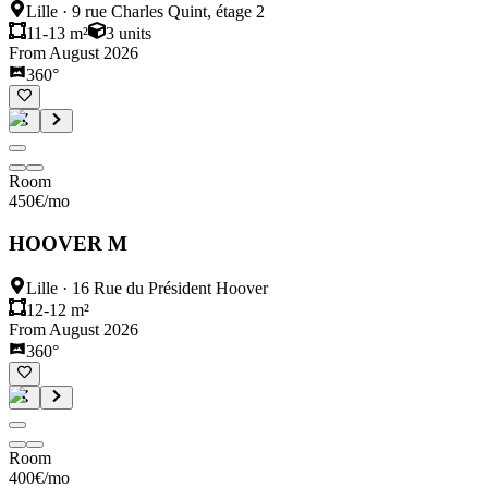
Lille
·
9 rue Charles Quint, étage 2
11-13 m²
3
units
From August 2026
360°
Room
450
€
/mo
HOOVER M
Lille
·
16 Rue du Président Hoover
12-12 m²
From August 2026
360°
Room
400
€
/mo