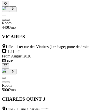
Room
440
€
/mo
VICAIRES
Lille
·
1 ter rue des Vicaires (1er étage) porte de droite
11-11 m²
From August 2026
360°
Room
500
€
/mo
CHARLES QUINT J
Lille
·
11 rue Charles Quint