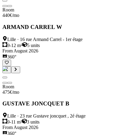
Room
440
€
/mo
ARMAND CARREL W
Lille
·
16 rue Armand Carrel - 1er étage
9-12 m²
5
units
From August 2026
360°
Room
475
€
/mo
GUSTAVE JONCQUET B
Lille
·
23 rue Gustave joncquet , 2é étage
9-11 m²
3
units
From August 2026
360°