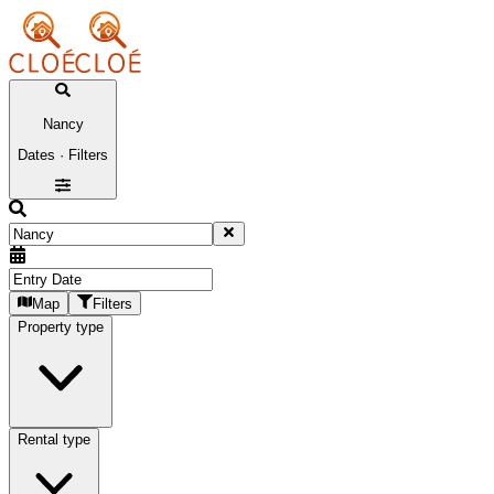
Nancy
Dates · Filters
Map
Filters
Property type
Rental type