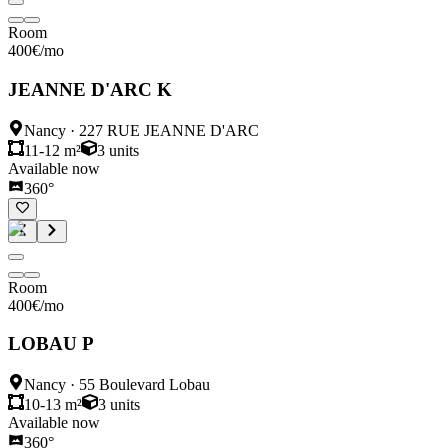
Room
400
€
/mo
JEANNE D'ARC K
Nancy
·
227 RUE JEANNE D'ARC
11-12 m²
3
units
Available now
360°
Room
400
€
/mo
LOBAU P
Nancy
·
55 Boulevard Lobau
10-13 m²
3
units
Available now
360°