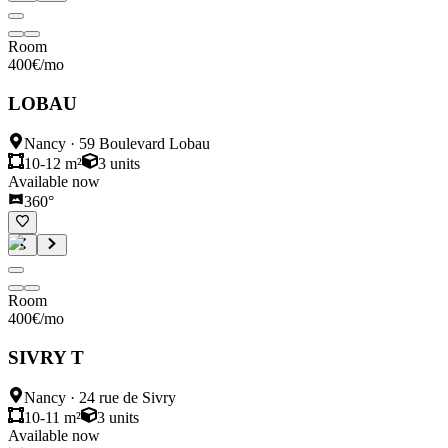
Room
400
€
/mo
LOBAU
Nancy
·
59 Boulevard Lobau
10-12 m²
3
units
Available now
360°
Room
400
€
/mo
SIVRY T
Nancy
·
24 rue de Sivry
10-11 m²
3
units
Available now