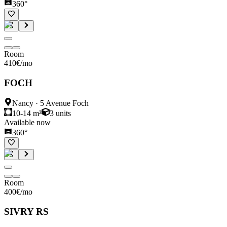
360°
Room
410
€
/mo
FOCH
Nancy
·
5 Avenue Foch
10-14 m²
3
units
Available now
360°
Room
400
€
/mo
SIVRY RS