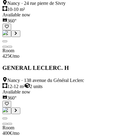
Nancy
·
24 rue pierre de Sivry
10-10 m²
Available now
360°
Room
425
€
/mo
GENERAL LECLERC. H
Nancy
·
138 avenue du Général Leclerc
12-12 m²
2
units
Available now
360°
Room
400
€
/mo