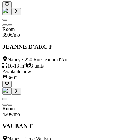
Room
390
€
/mo
JEANNE D'ARC P
Nancy
·
250 Rue Jeanne d'Arc
10-13 m²
3
units
Available now
360°
Room
420
€
/mo
VAUBAN C
Nancy
·
1 rue Vauban