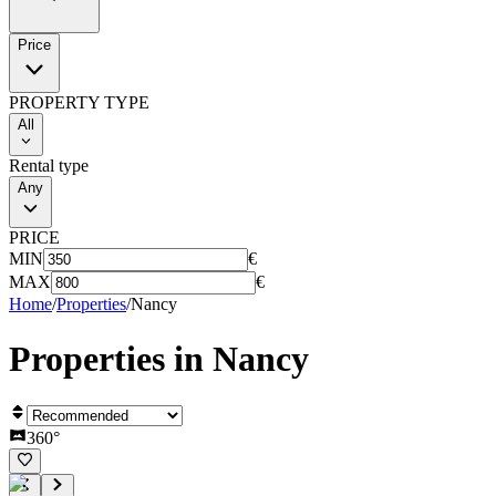
Price
PROPERTY TYPE
All
Rental type
Any
PRICE
MIN
€
MAX
€
Home
/
Properties
/
Nancy
Properties in
Nancy
360°