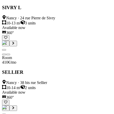
SIVRY L
Nancy
·
24 rue Pierre de Sivry
10-13 m²
3
units
Available now
360°
Room
410
€
/mo
SELLIER
Nancy
·
38 bis rue Sellier
10-14 m²
2
units
Available now
360°