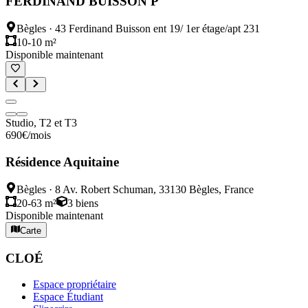
FERDINAND BUISSON P
Bègles
·
43 Ferdinand Buisson ent 19/ 1er étage/apt 231
10-10 m²
Disponible maintenant
Studio, T2 et T3
690
€
/mois
Résidence Aquitaine
Bègles
·
8 Av. Robert Schuman, 33130 Bègles, France
20-63 m²
3
biens
Disponible maintenant
Carte
CLOÉ
Espace propriétaire
Espace Étudiant