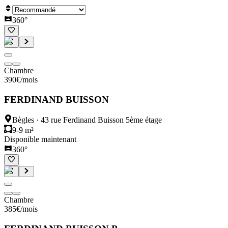
360°
Chambre
390
€
/mois
FERDINAND BUISSON
Bègles
·
43 rue Ferdinand Buisson 5ème étage
9-9 m²
Disponible maintenant
360°
Chambre
385
€
/mois