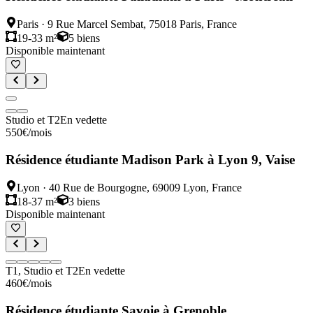
Paris
·
9 Rue Marcel Sembat, 75018 Paris, France
19-33 m²
5
biens
Disponible maintenant
Studio et T2
En vedette
550
€
/mois
Résidence étudiante Madison Park à Lyon 9, Vaise
Lyon
·
40 Rue de Bourgogne, 69009 Lyon, France
18-37 m²
3
biens
Disponible maintenant
T1, Studio et T2
En vedette
460
€
/mois
Résidence étudiante Savoie à Grenoble