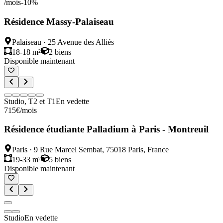
/mois
-
10
%
Résidence Massy-Palaiseau
Palaiseau
·
25 Avenue des Alliés
18-18 m²
2
biens
Disponible maintenant
Studio, T2 et T1
En vedette
715
€
/mois
Résidence étudiante Palladium à Paris - Montreuil
Paris
·
9 Rue Marcel Sembat, 75018 Paris, France
19-33 m²
5
biens
Disponible maintenant
Studio
En vedette