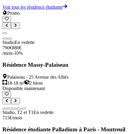
Voir tous les résidence étudiante
Promo
Studio
En vedette
790
€
880
€
/mois
-
10
%
Résidence Massy-Palaiseau
Palaiseau
·
25 Avenue des Alliés
18-18 m²
2
biens
Disponible maintenant
Studio, T2 et T1
En vedette
715
€
/mois
Résidence étudiante Palladium à Paris - Montreuil