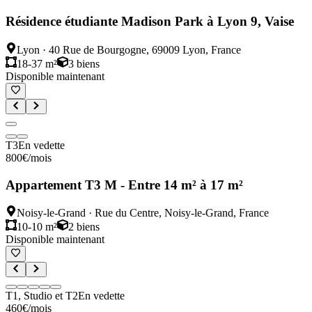
Résidence étudiante Madison Park à Lyon 9, Vaise
Lyon
·
40 Rue de Bourgogne, 69009 Lyon, France
18-37 m²
3
biens
Disponible maintenant
T3
En vedette
800
€
/mois
Appartement T3 M - Entre 14 m² à 17 m²
Noisy-le-Grand
·
Rue du Centre, Noisy-le-Grand, France
10-10 m²
2
biens
Disponible maintenant
T1, Studio et T2
En vedette
460
€
/mois