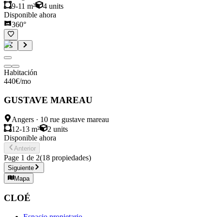
9-11 m²
4
units
Disponible ahora
360°
Habitación
440
€
/mo
GUSTAVE MAREAU
Angers
·
10 rue gustave mareau
12-13 m²
2
units
Disponible ahora
Anterior
Page
1
de
2
(
18
propiedades
)
Siguiente
Mapa
CLOÉ
Espacio propietario