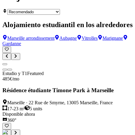
Alojamiento estudiantil en los alrededores
Marseille arrondissement
Aubagne
Vitrolles
Marignane
Gardanne
Estudio y T1
Featured
485
€
/mo
Résidence étudiante Timone Park à Marseille
Marseille
·
22 Rue de Smyrne, 13005 Marseille, France
17-23 m²
5
units
Disponible ahora
360°