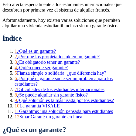
Esto afecta especialmente a los estudiantes internacionales que
descubren por primera vez el sistema de alquiler francés.
Afortunadamente, hoy existen varias soluciones que permiten
alquilar una vivienda estudiantil incluso sin un garante físico.
Índice
1
¿Qué es un garante?
2
¿Por qué los propietarios piden un garante?
3
¿Es obligatorio tener un garante?
4
¿Quién puede ser garante?
5
Fianza simple o solidaria: ¿qué diferencia hay?
6
¿Por qué el garante suele ser un problema para los
estudiantes?
7
Dificultades de los estudiantes internacionales
8
¿Se puede alquilar sin garante físico?
9
¿Qué solución es la más usada por los estudiantes?
10
La garantía VISALE
11
Garantme: una solución pensada para estudiantes
12
SmartGarant: un garante en línea
¿Qué es un garante?