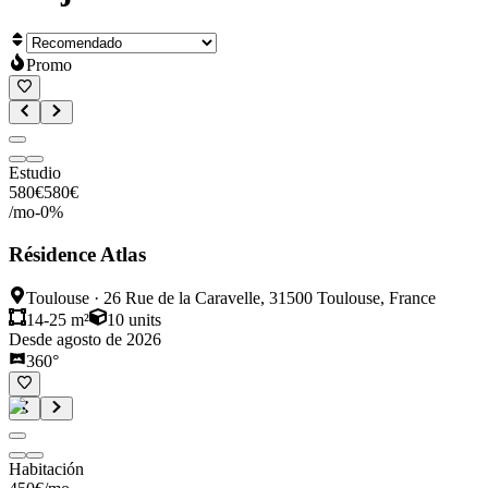
Promo
Estudio
580
€
580
€
/mo
-
0
%
Résidence Atlas
Toulouse
·
26 Rue de la Caravelle, 31500 Toulouse, France
14-25 m²
10
units
Desde agosto de 2026
360°
Habitación