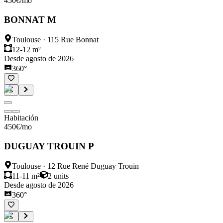
450
€
/mo
BONNAT M
Toulouse
·
115 Rue Bonnat
12-12 m²
Desde agosto de 2026
360°
Habitación
450
€
/mo
DUGUAY TROUIN P
Toulouse
·
12 Rue René Duguay Trouin
11-11 m²
2
units
Desde agosto de 2026
360°