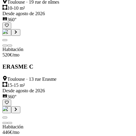
Toulouse
·
19 rue de nîmes
10-10 m²
Desde agosto de 2026
360°
Habitación
520
€
/mo
ERASME C
Toulouse
·
13 rue Erasme
15-15 m²
Desde agosto de 2026
360°
Habitación
446
€
/mo