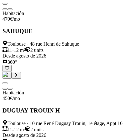
Habitación
470
€
/mo
SAHUQUE
Toulouse
·
48 rue Henri de Sahuque
11-12 m²
2
units
Desde agosto de 2026
360°
Habitación
450
€
/mo
DUGUAY TROUIN H
Toulouse
·
10 rue René Duguay Trouin, 1e étage, Appt 16
11-12 m²
2
units
Desde agosto de 2026