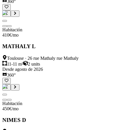
360°
Habitación
410
€
/mo
MATHALY L
Toulouse
·
26 rue Mathaly rue Mathaly
11-11 m²
2
units
Desde agosto de 2026
360°
Habitación
450
€
/mo
NIMES D