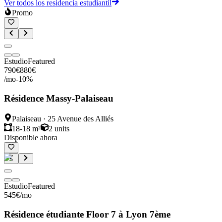
Ver todos los residencia estudiantil
Promo
Estudio
Featured
790
€
880
€
/mo
-
10
%
Résidence Massy-Palaiseau
Palaiseau
·
25 Avenue des Alliés
18-18 m²
2
units
Disponible ahora
Estudio
Featured
545
€
/mo
Résidence étudiante Floor 7 à Lyon 7ème