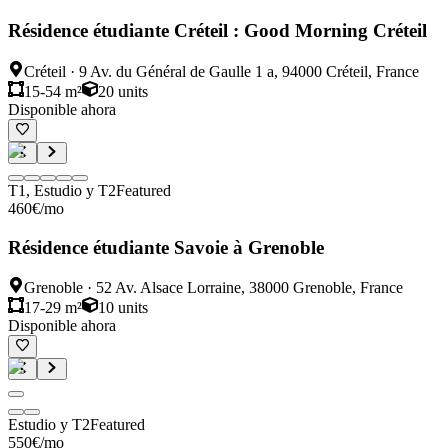
Résidence étudiante Créteil : Good Morning Créteil
Créteil
·
9 Av. du Général de Gaulle 1 a, 94000 Créteil, France
15-54 m²
20
units
Disponible ahora
T1, Estudio y T2
Featured
460
€
/mo
Résidence étudiante Savoie à Grenoble
Grenoble
·
52 Av. Alsace Lorraine, 38000 Grenoble, France
17-29 m²
10
units
Disponible ahora
Estudio y T2
Featured
550
€
/mo