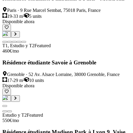
Paris
·
9 Rue Marcel Sembat, 75018 Paris, France
19-33 m²
5
units
Disponible ahora
T1, Estudio y T2
Featured
460
€
/mo
Résidence étudiante Savoie à Grenoble
Grenoble
·
52 Av. Alsace Lorraine, 38000 Grenoble, France
17-29 m²
10
units
Disponible ahora
Estudio y T2
Featured
550
€
/mo
Résidence étudiante Madison Park à Lyon 9, Vaise