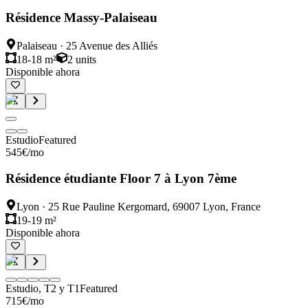
Résidence Massy-Palaiseau
Palaiseau
·
25 Avenue des Alliés
18-18 m²
2
units
Disponible ahora
Estudio
Featured
545
€
/mo
Résidence étudiante Floor 7 à Lyon 7ème
Lyon
·
25 Rue Pauline Kergomard, 69007 Lyon, France
19-19 m²
Disponible ahora
Estudio, T2 y T1
Featured
715
€
/mo