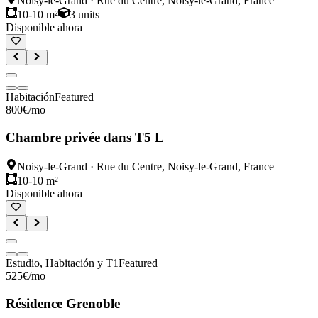
Noisy-le-Grand
·
Rue du Centre, Noisy-le-Grand, France
10-10 m²
3
units
Disponible ahora
Habitación
Featured
800
€
/mo
Chambre privée dans T5 L
Noisy-le-Grand
·
Rue du Centre, Noisy-le-Grand, France
10-10 m²
Disponible ahora
Estudio, Habitación y T1
Featured
525
€
/mo
Résidence Grenoble