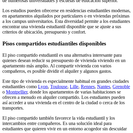
de numerosas universidades y escuelas de educación superior.
Los estudios pueden ofrecerse en residencias estudiantiles modernas,
en apartamentos alquilados por particulares o en viviendas próximas
a los campus universitarios. Esta diversidad permite a los estudiantes
encontrar una vivienda estudiantil disponible que se ajuste a sus
criterios de ubicación, presupuesto y confort.
Pisos compartidos estudiantiles disponibles
El piso compartido estudiantil es una alternativa interesante para
quienes desean reducir su presupuesto de vivienda viviendo en un
apartamento más amplio. Al compartir vivienda con varios
compañeros, es posible dividir el alquiler y algunos gastos.
Este tipo de vivienda es especialmente habitual en grandes ciudades
estudiantiles como
Lyon
,
Toulouse
,
Lille
,
Rennes
,
Nantes
,
Grenoble
o
Montpellier
, donde los apartamentos de varias habitaciones se
ofrecen a menudo en alquiler compartido. Los estudiantes pueden
así acceder a una vivienda en el centro de la ciudad o cerca de los
transportes.
El piso compartido también favorece la vida estudiantil y los
intercambios entre compañeros. Es una solución ideal para
estudiantes que quieren vivir en un entorno acogedor sin descuidar