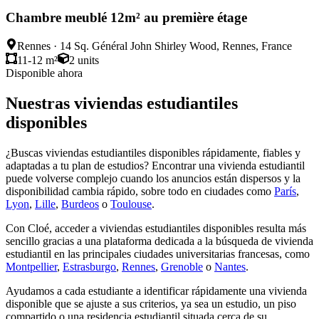
Chambre meublé 12m² au première étage
Rennes
·
14 Sq. Général John Shirley Wood, Rennes, France
11-12 m²
2
units
Disponible ahora
Nuestras viviendas estudiantiles
disponibles
¿Buscas viviendas estudiantiles disponibles rápidamente, fiables y
adaptadas a tu plan de estudios? Encontrar una vivienda estudiantil
puede volverse complejo cuando los anuncios están dispersos y la
disponibilidad cambia rápido, sobre todo en ciudades como
París
,
Lyon
,
Lille
,
Burdeos
o
Toulouse
.
Con Cloé, acceder a viviendas estudiantiles disponibles resulta más
sencillo gracias a una plataforma dedicada a la búsqueda de vivienda
estudiantil en las principales ciudades universitarias francesas, como
Montpellier
,
Estrasburgo
,
Rennes
,
Grenoble
o
Nantes
.
Ayudamos a cada estudiante a identificar rápidamente una vivienda
disponible que se ajuste a sus criterios, ya sea un estudio, un piso
compartido o una residencia estudiantil situada cerca de su