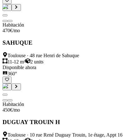
Habitación
470
€
/mo
SAHUQUE
Toulouse
·
48 rue Henri de Sahuque
11-12 m²
2
units
Disponible ahora
360°
Habitación
450
€
/mo
DUGUAY TROUIN H
Toulouse
·
10 rue René Duguay Trouin, 1e étage, Appt 16