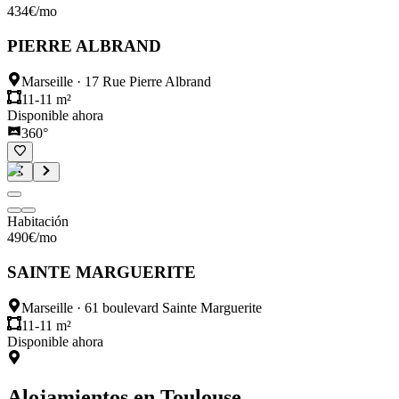
434
€
/mo
PIERRE ALBRAND
Marseille
·
17 Rue Pierre Albrand
11-11 m²
Disponible ahora
360°
Habitación
490
€
/mo
SAINTE MARGUERITE
Marseille
·
61 boulevard Sainte Marguerite
11-11 m²
Disponible ahora
Alojamientos en
Toulouse