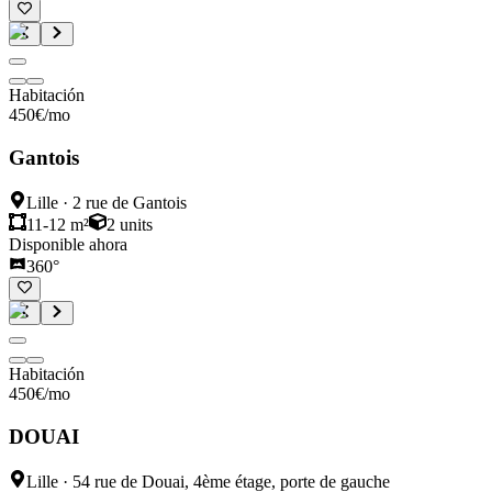
Habitación
450
€
/mo
Gantois
Lille
·
2 rue de Gantois
11-12 m²
2
units
Disponible ahora
360°
Habitación
450
€
/mo
DOUAI
Lille
·
54 rue de Douai, 4ème étage, porte de gauche