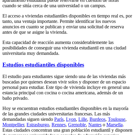
apartamento estudiantil puede reservarse en cuestión de horas
cuando se sitúa cerca de una universidad o un campus.
El acceso a viviendas estudiantiles disponibles en tiempo real es, por
tanto, una ventaja importante. Permite identificar los nuevos
anuncios en cuanto se publican y enviar una solicitud de reserva
antes de que se asigne la vivienda.
Esta capacidad de reacción aumenta considerablemente las
posibilidades de conseguir una vivienda estudiantil en una ciudad
universitaria muy demandada.
Estudios estudiantiles disponibles
El estudio para estudiantes sigue siendo una de las viviendas más
buscadas por quienes desean vivir solos y disponer de un espacio
personal para estudiar. Este tipo de vivienda incluye en general una
estancia principal con cocina o cocina americana, además de un
baño privado.
Hoy se encuentran estudios estudiantiles disponibles en la mayoría
de las grandes ciudades universitarias francesas. Las más
demandadas siguen siendo
París
,
Lyon
,
Lille
,
Burdeos
,
Toulouse
,
Montpellier
,
Estrasburgo
,
Rennes
,
Grenoble
,
Nantes
o
Marsella
.
Estas ciudades concentran una gran población estudiantil y disponen