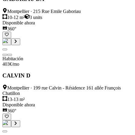
Montpellier
·
215 Rue Emile Gaboriau
10-12 m²
3
units
Disponible ahora
360°
Habitación
403
€
/mo
CALVIN D
Montpellier
·
199 rue Calvin - Résidence 161 allée François
Chatillon
13-13 m²
Disponible ahora
360°