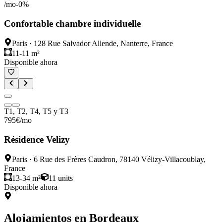
/mo
-
0
%
Confortable chambre individuelle
Paris
·
128 Rue Salvador Allende, Nanterre, France
11-11 m²
Disponible ahora
T1, T2, T4, T5 y T3
795
€
/mo
Résidence Velizy
Paris
·
6 Rue des Frères Caudron, 78140 Vélizy-Villacoublay,
France
13-34 m²
11
units
Disponible ahora
Alojamientos en
Bordeaux