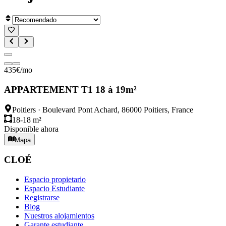
435
€
/mo
APPARTEMENT T1 18 à 19m²
Poitiers
·
Boulevard Pont Achard, 86000 Poitiers, France
18-18 m²
Disponible ahora
Mapa
CLOÉ
Espacio propietario
Espacio Estudiante
Registrarse
Blog
Nuestros alojamientos
Garante estudiante