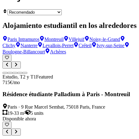
Alojamiento estudiantil en los alrededores
Paris Intramuros
Montreuil
Villejuif
Noisy-le-Grand
Clichy
Nanterre
Levallois-Perret
Créteil
Ivry-sur-Seine
Boulogne-Billancourt
Achères
Estudio, T2 y T1
Featured
715
€
/mo
Résidence étudiante Palladium à Paris - Montreuil
Paris
·
9 Rue Marcel Sembat, 75018 Paris, France
19-33 m²
5
units
Disponible ahora