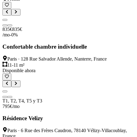
835
€
835
€
/mo
-
0
%
Confortable chambre individuelle
Paris
·
128 Rue Salvador Allende, Nanterre, France
11-11 m²
Disponible ahora
T1, T2, T4, T5 y T3
795
€
/mo
Résidence Velizy
Paris
·
6 Rue des Frères Caudron, 78140 Vélizy-Villacoublay,
France