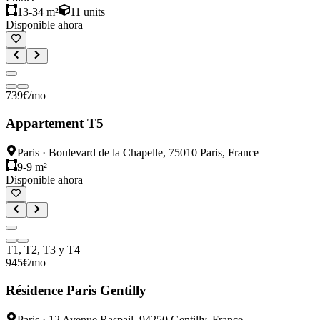
13-34 m²
11
units
Disponible ahora
739
€
/mo
Appartement T5
Paris
·
Boulevard de la Chapelle, 75010 Paris, France
9-9 m²
Disponible ahora
T1, T2, T3 y T4
945
€
/mo
Résidence Paris Gentilly
Paris
·
12 Avenue Raspail, 94250 Gentilly, France