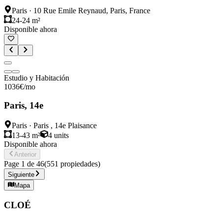
Paris
·
10 Rue Emile Reynaud, Paris, France
24-24 m²
Disponible ahora
Estudio y Habitación
1036
€
/mo
Paris, 14e
Paris
·
Paris , 14e Plaisance
13-43 m²
4
units
Disponible ahora
Anterior
Page
1
de
46
(
551
propiedades
)
Siguiente
Mapa
CLOÉ