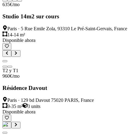
635
€
/mo
Studio 14m2 sur cours
Paris
·
5 Rue Emile Zola, 93310 Le Pré-Saint-Gervais, France
14-14 m²
Disponible ahora
T2 y T1
960
€
/mo
Résidence Davout
Paris
·
129 bd Davout 75020 PARIS, France
9-35 m²
3
units
Disponible ahora