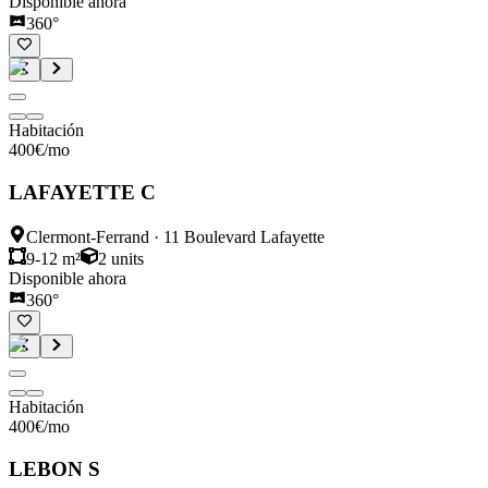
Disponible ahora
360°
Habitación
400
€
/mo
LAFAYETTE C
Clermont-Ferrand
·
11 Boulevard Lafayette
9-12 m²
2
units
Disponible ahora
360°
Habitación
400
€
/mo
LEBON S