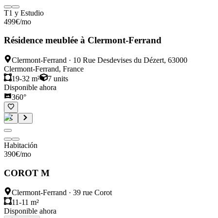
T1 y Estudio
499
€
/mo
Résidence meublée à Clermont-Ferrand
Clermont-Ferrand
·
10 Rue Desdevises du Dézert, 63000
Clermont-Ferrand, France
19-32 m²
7
units
Disponible ahora
360°
Habitación
390
€
/mo
COROT M
Clermont-Ferrand
·
39 rue Corot
11-11 m²
Disponible ahora