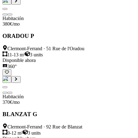
Habitación
380
€
/mo
ORADOU P
Clermont-Ferrand
·
51 Rue de l'Oradou
11-13 m²
3
units
Disponible ahora
360°
Habitación
370
€
/mo
BLANZAT G
Clermont-Ferrand
·
92 Rue de Blanzat
9-12 m²
3
units