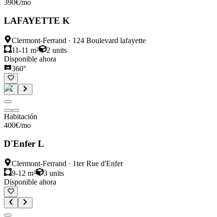
390
€
/mo
LAFAYETTE K
Clermont-Ferrand
·
124 Boulevard lafayette
11-11 m²
2
units
Disponible ahora
360°
Habitación
400
€
/mo
D'Enfer L
Clermont-Ferrand
·
1ter Rue d'Enfer
9-12 m²
3
units
Disponible ahora