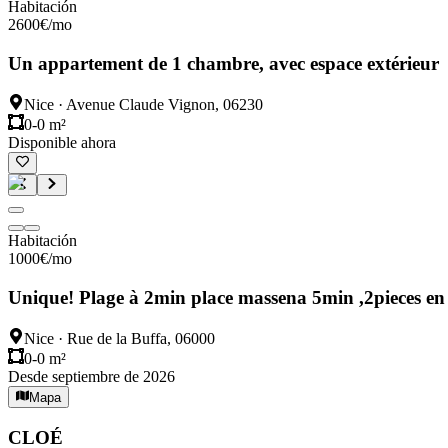
Habitación
2600
€
/mo
Un appartement de 1 chambre, avec espace extérieur
Nice
·
Avenue Claude Vignon, 06230
0-0 m²
Disponible ahora
Habitación
1000
€
/mo
Unique! Plage à 2min place massena 5min ,2pieces e
Nice
·
Rue de la Buffa, 06000
0-0 m²
Desde septiembre de 2026
Mapa
CLOÉ