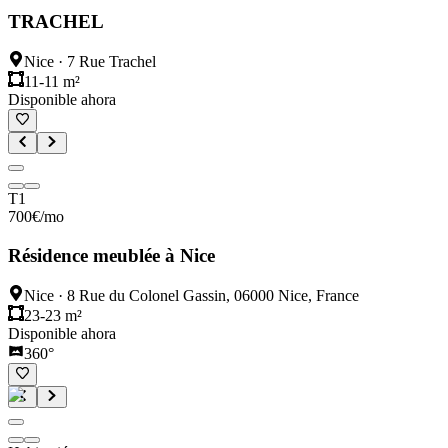
TRACHEL
Nice
·
7 Rue Trachel
11-11 m²
Disponible ahora
T1
700
€
/mo
Résidence meublée à Nice
Nice
·
8 Rue du Colonel Gassin, 06000 Nice, France
23-23 m²
Disponible ahora
360°